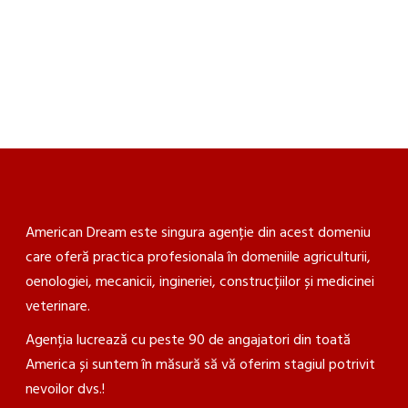
+381 60 38 66 451
office@internship-in-usa.com
American Dream este singura agenție din acest domeniu
care oferă practica profesionala în domeniile agriculturii,
oenologiei, mecanicii, ingineriei, construcțiilor și medicinei
veterinare.
Agenția lucrează cu peste 90 de angajatori din toată
America și suntem în măsură să vă oferim stagiul potrivit
nevoilor dvs.!