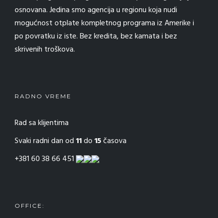
osnovana. Jedina smo agencija u regionu koja nudi
mogućnost otplate kompletnog programa iz Amerike i
po povratku iz iste. Bez kredita, bez kamata i bez
skrivenih troškova.
RADNO VREME
Rad sa klijentima
Svaki radni dan od
11
do
15
časova
+381 60 38 66 451
OFFICE: