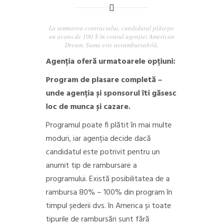
La semnarea contractului, candidatul plătește
un avans de 100 $ în contul agenției American
Dream. Suma este nerambursabilă.
Agenția oferă urmatoarele opțiuni:
Program de plasare completă –
unde agenția și sponsorul îti găsesc
loc de munca și cazare.
Programul poate fi plătit în mai multe
moduri, iar agenția decide dacă
candidatul este potrivit pentru un
anumit tip de rambursare a
programului. Există posibilitatea de a
rambursa 80% – 100% din program în
timpul șederii dvs. în America și toate
tipurile de rambursări sunt fără