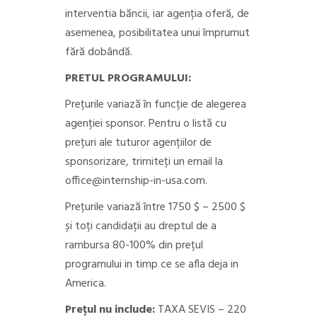
interventia băncii, iar agenția oferă, de
asemenea, posibilitatea unui împrumut
fără dobândă.
PRETUL PROGRAMULUI:
Prețurile variază în funcție de alegerea
agenției sponsor. Pentru o listă cu
prețuri ale tuturor agențiilor de
sponsorizare, trimiteți un email la
office@internship-in-usa.com.
Prețurile variază între 1750 $ – 2500 $
și toți candidații au dreptul de a
rambursa 80-100% din prețul
programului in timp ce se afla deja in
America.
Prețul nu include:
TAXA SEVIS – 220