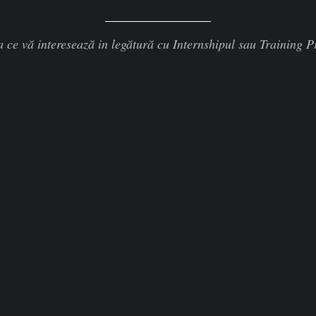
a ce vă interesează in legătură cu Internshipul sau Training 
ema Ponude 🙁 Nemate brige! Mi kao agencija koja…
ikom
mene SAD-a su programi koji su direktno pod Biroom za…