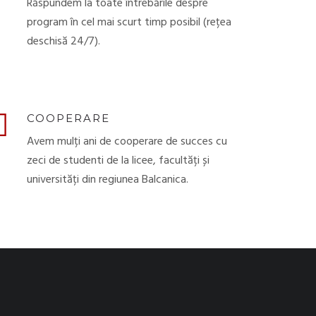
Răspundem la toate întrebările despre
program în cel mai scurt timp posibil (rețea
deschisă 24/7).
COOPERARE
Avem mulți ani de cooperare de succes cu
zeci de studenti de la licee, facultăți și
universități din regiunea Balcanica.