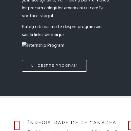
și, în același timp, vor fi plătiți pentru munca
lor precum colegii lor americani cu care își
vor face stagiul.
Puteți citi mai multe despre program aici
sau la linkul de mai jos
DESPRE PROGRAM
ÎNREGISTRARE DE PE CANAPEA