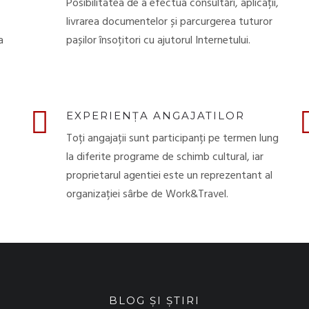
Posibilitatea de a efectua consultări, aplicații,
livrarea documentelor și parcurgerea tuturor
a
pașilor însoțitori cu ajutorul Internetului.
EXPERIENȚA ANGAJATILOR
Toți angajații sunt participanți pe termen lung
la diferite programe de schimb cultural, iar
proprietarul agentiei este un reprezentant al
organizației sârbe de Work&Travel.
BLOG ȘI ȘTIRI