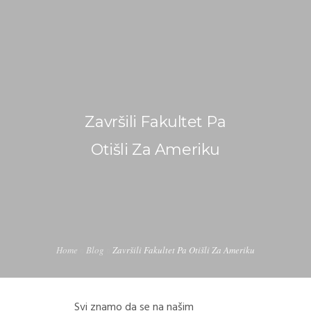
+381 60 38 66 451
office@internship-in-usa.com
POČETNA
Završili Fakultet Pa
O NAMA
Otišli Za Ameriku
J1 INTERNSHIP PROGRAM – STRUČNA PRAKSA U
AMERICI
WORK AND TRAVEL
Home
Blog
Završili Fakultet Pa Otišli Za Ameriku
BLOG
KONTAKT
Svi znamo da se na našim