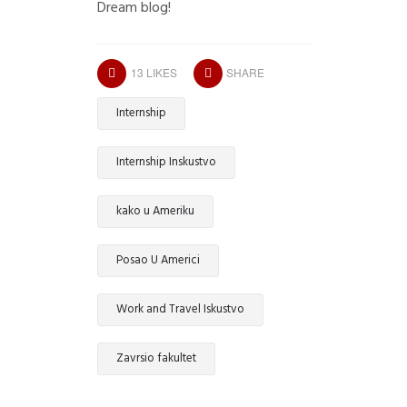
Dream blog!
13
LIKES
SHARE
Internship
Internship Inskustvo
kako u Ameriku
Posao U Americi
Work and Travel Iskustvo
Zavrsio fakultet