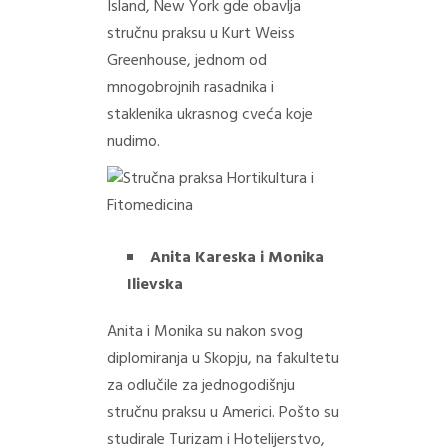
Island, New York gde obavlja
stručnu praksu u Kurt Weiss
Greenhouse, jednom od
mnogobrojnih rasadnika i
staklenika ukrasnog cveća koje
nudimo.
Anita Kareska i Monika
Ilievska
Anita i Monika su nakon svog
diplomiranja u Skopju, na fakultetu
za odlučile za jednogodišnju
stručnu praksu u Americi. Pošto su
studirale Turizam i Hotelijerstvo,