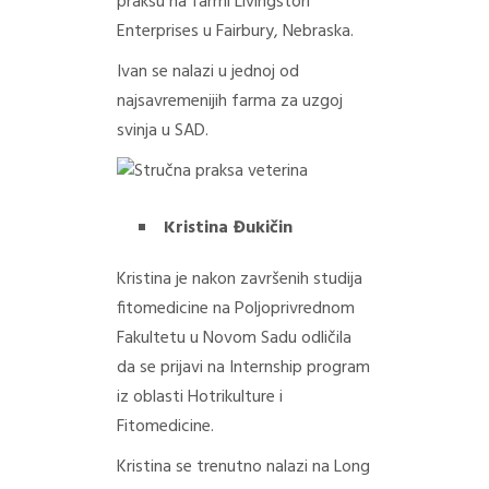
praksu na farmi Livingston
Enterprises u Fairbury, Nebraska.
Ivan se nalazi u jednoj od
najsavremenijih farma za uzgoj
svinja u SAD.
Kristina Đukičin
Kristina je nakon završenih studija
fitomedicine na Poljoprivrednom
Fakultetu u Novom Sadu odličila
da se prijavi na Internship program
iz oblasti Hotrikulture i
Fitomedicine.
Kristina se trenutno nalazi na Long