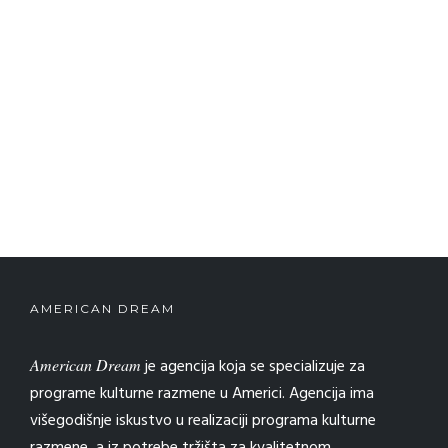
AMERICAN DREAM
American Dream
je agencija koja se specializuje za
programe kulturne razmene u Americi. Agencija ima
višegodišnje iskustvo u realizaciji programa kulturne
razmene, a iz potrebe tržišta za kvalitetnom,