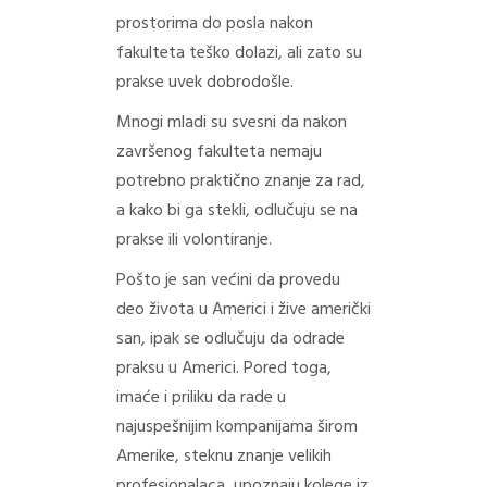
prostorima do posla nakon
fakulteta teško dolazi, ali zato su
prakse uvek dobrodošle.
Mnogi mladi su svesni da nakon
završenog fakulteta nemaju
potrebno praktično znanje za rad,
a kako bi ga stekli, odlučuju se na
prakse ili volontiranje.
Pošto je san većini da provedu
deo života u Americi i žive američki
san, ipak se odlučuju da odrade
praksu u Americi. Pored toga,
imaće i priliku da rade u
najuspešnijim kompanijama širom
Amerike, steknu znanje velikih
profesionalaca, upoznaju kolege iz