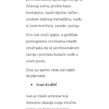
čitavog sveta, prošire bazu
kontakata, nauče ključne tačke i
osobine dobrog menadžera, izađu
iz zone komfora, zarade i putuju.
Ovo sve zvuči sjajno, a godišnje
pomognemo stotinama mladih
stručnjaka da se profesionalnom
razviju i postanu buduće vođe u
svom poslu.
Ovo su samo neki od naših
studenata:
Ivan Krdžić
Ivan je mladi veterinar koji
trenutno obavlja svoju stručnu