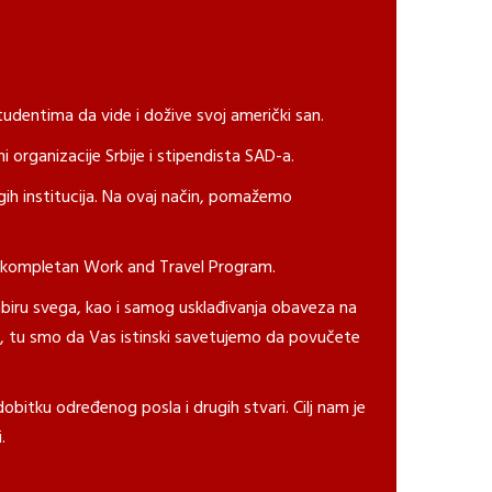
udentima da vide i dožive svoj američki san.
 organizacije Srbije i stipendista SAD-a.
ih institucija. Na ovaj način, pomažemo
za kompletan Work and Travel Program.
odabiru svega, kao i samog usklađivanja obaveza na
as, tu smo da Vas istinski savetujemo da povučete
bitku određenog posla i drugih stvari. Cilj nam je
.