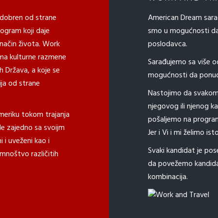
odobren od strane
American Dream sarađ
ogram koji daje
smo u mogućnosti da i
način života. Work
poslodavca.
ama kulturne razmene
Sarađujemo sa više 
h Država, a koje se
mogućnosti da ponud
ja od strane
Nastojimo da svakom
njegovog ili njenog kar
meriku tokom trajanja
pošaljemo na program 
de zajedno sa svoijm
Jer i Vi i mi želimo i
 i uveženi kao i
Svaki kandidat je pos
mnoštvo različitih
da povežemo kandidat
kombinacija.