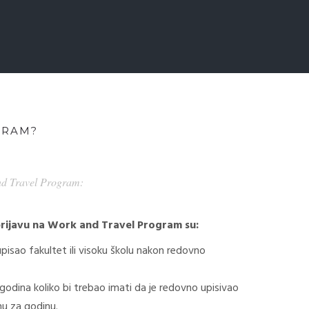
GRAM?
and Travel Program:
prijavu na Work and Travel Program su:
pisao fakultet ili visoku školu nakon redovno
godina koliko bi trebao imati da je redovno upisivao
nu za godinu.