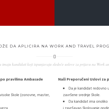
OŽE DA APLICIRA NA WORK AND TRAVEL PRO
u imaju kandidati koji ispunjavaju sledeće uslove za prijavu na Work 
m po pravilima Ambasade
Naši Preporučeni Uslovi za 
Da je kandidat redovno u
visoke škole (osnovne, master,
završene srednje škole.
Da kandidat ima onoliko 
aveza
i završavao školovanje godi