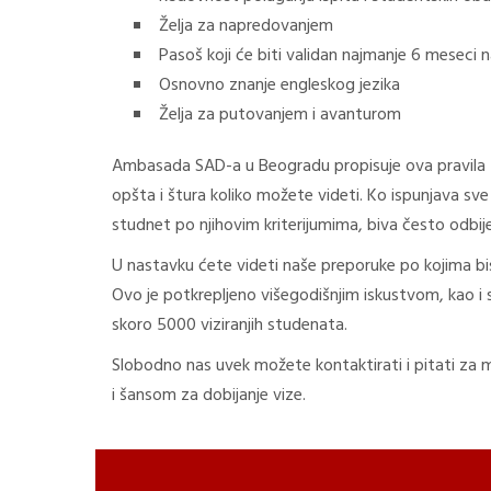
Želja za napredovanjem
Pasoš koji će biti validan najmanje 6 meseci
Osnovno znanje engleskog jezika
Želja za putovanjem i avanturom
Ambasada SAD-a u Beogradu propisuje ova pravila za
opšta i štura koliko možete videti. Ko ispunjava sve 
studnet po njihovim kriterijumima, biva često odbij
U nastavku ćete videti naše preporuke po kojima bist
Ovo je potkrepljeno višegodišnjim iskustvom, kao i s
skoro 5000 viziranjih studenata.
Slobodno nas uvek možete kontaktirati i pitati za m
i šansom za dobijanje vize.