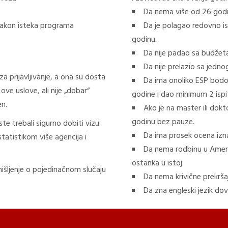
Da nema više od 26 godi
 nakon isteka programa
Da je polagao redovno is
godinu.
Da nije padao sa budžeta
Da nije prelazio sa jedno
 prijavljivanje, a ona su dosta
Da ima onoliko ESP bodov
ove uslove, ali nije „dobar“
godine i dao minimum 2 ispi
en.
Ako je na master ili dokt
godinu bez pauze.
e trebali sigurno dobiti vizu.
Da ima prosek ocena izn
tatistikom više agencija i
Da nema rodbinu u Ameri
ostanka u istoj.
išljenje o pojedinačnom slučaju
Da nema krivične prekršaj
Da zna engleski jezik do