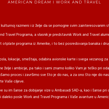
AMERICAN DREAM I WORK AND TRAVEL
 kulturnoj razmeni i iz želje da se pomogne svim zainteresovanim st
 and Travel Programa, a vlasnik je predstavnik Work and Travel alumni
 otplate programa iz Amerike, i to bez posredovanja banaka i drug
osla, lokacije, smeštaja, odabira avionske karte i svega vezanog 
mne želje i ambicije, pa tako i sami znamo koliko Vam je teško pri 
akšamo proces i završimo sve što je do nas, a za ono što nije do n
te Vaše ciljeve.
e su im šanse za dobijanje vize u Ambasadi SAD-a, kao i šanse pri do
i i daleko posle Work and Travel Programa i Vaše avanture u Americi