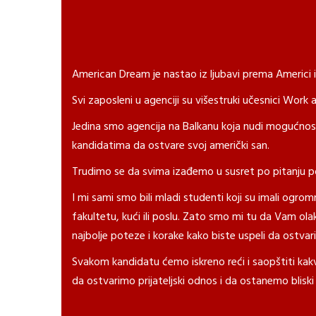
American Dream je nastao iz ljubavi prema Americi i
Svi zaposleni u agenciji su višestruki učesnici Work
Jedina smo agencija na Balkanu koja nudi mogućnost
kandidatima da ostvare svoj američki san.
Trudimo se da svima izađemo u susret po pitanju p
I mi sami smo bili mladi studenti koji su imali ogro
fakultetu, kući ili poslu. Zato smo mi tu da Vam ol
najbolje poteze i korake kako biste uspeli da ostvari
Svakom kandidatu ćemo iskreno reći i saopštiti kakv
da ostvarimo prijateljski odnos i da ostanemo blisk