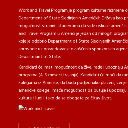
Work and Travel Program je program kulturne razmene 
Department of State Sjedinjenih Američkih Država kao pr
mogućnost stranim studentima da vide i iskuse američki 
and Travel Program u Americi je jedan od mnogih progr
koje je odobrio Departmant of State Sjedinjenih Američki
sprovode uz posredovanje ovlašćenih sponzorskih agenci
Departmant of State.
Kandidati će imati mogućnost da žive, rade i upoznaju A
programa (4-5 meseci trajanja). Kandidati će moći da ra
kolegama iz Amerike, da budu podjednako plaćeni, cenjeni
američke kolege. Imaće mogućnost da putuje i upoznaju 
kultura i ljudi i tako da se obogate za čitav život.