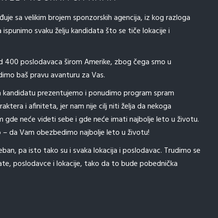
uje sa velikim brojem sponzorskih agencija, iz kog razloga
spunimo svaku želju kandidata što se tiče lokacije i
od 400 poslodavaca širom Amerike, zbog čega smo u
imo baš pravu avanturu za Vas.
 kandidatu prezentujemo i ponudimo program spram
aktera i afiniteta, jer nam nije cilj niti želja da nekoga
gde neće videti sebe i gde neće imati najbolje leto u životu.
sto – da Vam obezbedimo najbolje leto u životu!
eban, pa isto tako su i svaka lokacija i poslodavac. Trudimo se
e, poslodavce i lokacije, tako da to bude pobednička