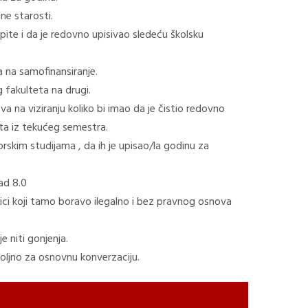
ne starosti.
pite i da je redovno upisivao sledeću školsku
 na samofinansiranje.
g fakulteta na drugi.
a na viziranju koliko bi imao da je čistio redovno
ta iz tekućeg semestra.
orskim studijama , da ih je upisao/la godinu za
ad 8.0
ci koji tamo boravo ilegalno i bez pravnog osnova
e niti gonjenja.
voljno za osnovnu konverzaciju.