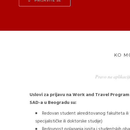
PRIJAVITE SE
KO M
Pravo na aplikacij
Uslovi za prijavu na Work and Travel Progra
SAD-a u Beogradu su:
Redovan student akreditovanog fakulteta ili 
specijalističke ili doktorske studije)
Redovnost polaganja ispita i studentskih ob