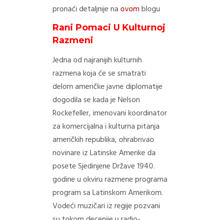
pronaći detaljnije na
ovom
blogu
Rani Pomaci U Kulturnoj
Razmeni
Jedna od najranijih kulturnih
razmena koja će se smatrati
delom američke javne diplomatije
dogodila se kada je Nelson
Rockefeller, imenovani koordinator
za komercijalna i kulturna pitanja
američkih republika, ohrabrivao
novinare iz Latinske Amerike da
posete Sjedinjene Države 1940.
godine u okviru razmene programa
program sa Latinskom Amerikom.
Vodeći muzičari iz regije pozvani
su tokom decenije u radio-