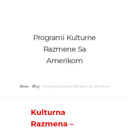
+381 60 38 66 451
office@internship-in-usa.com
Programi Kulturne
POČETNA
Razmene Sa
O NAMA
Amerikom
J1 INTERNSHIP PROGRAM – STRUČNA PRAKSA U
AMERICI
Home
Blog
Programi Kulturne Razmene Sa Amerikom
WORK AND TRAVEL
BLOG
Kulturna
KONTAKT
Razmena –