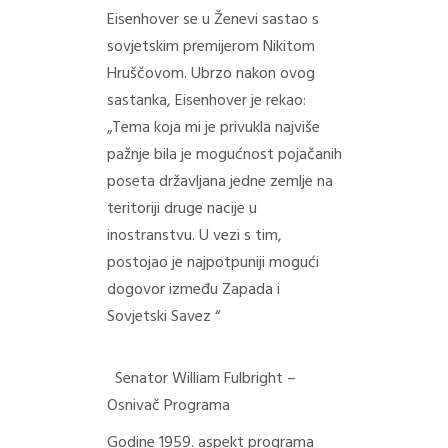
Eisenhover se u Ženevi sastao s
sovjetskim premijerom Nikitom
Hruščovom. Ubrzo nakon ovog
sastanka, Eisenhover je rekao:
„Tema koja mi je privukla najviše
pažnje bila je mogućnost pojačanih
poseta državljana jedne zemlje na
teritoriji druge nacije u
inostranstvu. U vezi s tim,
postojao je najpotpuniji mogući
dogovor između Zapada i
Sovjetski Savez “
Senator William Fulbright –
Osnivač Programa
Godine 1959. aspekt programa