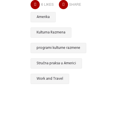
6
LIKES
SHARE
Amerika
Kulturna Razmena
programi kulturne razmene
Stručna praksa u Americi
Work and Travel