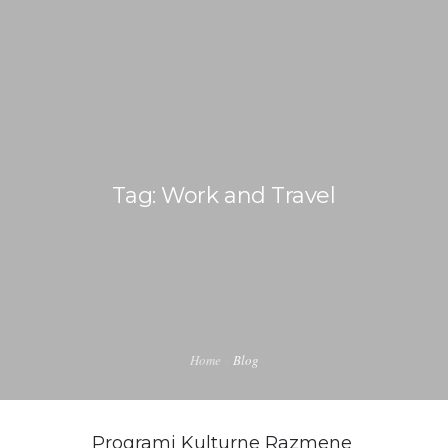
+381 60 38 66 451
office@internship-in-usa.com
POČETNA
O NAMA
Tag: Work and Travel
J1 INTERNSHIP PROGRAM – STRUČNA PRAKSA U
AMERICI
WORK AND TRAVEL
Home
Blog
BLOG
KONTAKT
Programi Kulturne Razmene