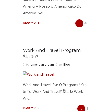
Kako Do Posla U Americi? Rad U
Americi – Posao U Americi Kako Do
Amerike: Svi…
READ MORE
40
Work And Travel Program:
Šta Je?
by
american dream
in
Blog
Work And Travel: Sve O Programu! Šta
Je To Work And Travel? Šta Je Work
And…
READ MORE
1