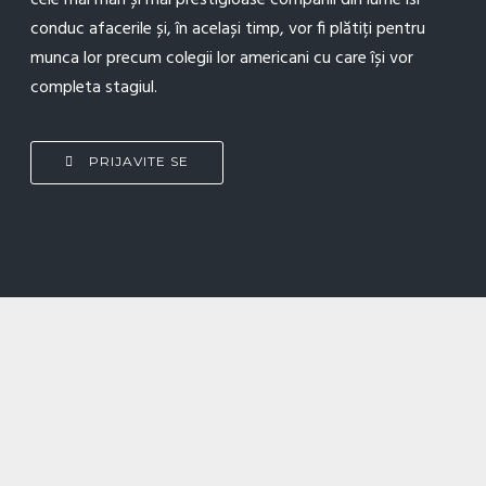
cele mai mari și mai prestigioase companii din lume isi
conduc afacerile și, în același timp, vor fi plătiți pentru
munca lor precum colegii lor americani cu care își vor
completa stagiul.
PRIJAVITE SE