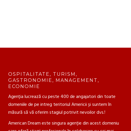
+381 60 38 66 451
office@internship-in-usa.com
OSPITALITATE, TURISM,
GASTRONOMIE, MANAGEMENT,
ECONOMIE
Agenția lucrează cu peste 400 de angajatori din toate
domeniile de pe intreg teritoriul Americii și suntem în
măsură să vă oferim stagiul potrivit nevoilor dvs.!
American Dream este singura agenție din acest domeniu