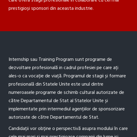
care oferă stagii profesionale în colaborare cu cei mai
prestigioși sponsori din aceasta industrie.
Internship sau Training Program sunt programe de
dezvoltare profesională in cadrul profesiei pe care ați
ales-o ca vocație de viață. Programul de stagii și formare
profesională din Statele Unite este unul dintre
numeroasele programe de schimb cultural autorizate de
către Departamentul de Stat al Statelor Unite și
implementate prin intermediul agențiilor de sponsorizare
autorizate de către Departamentul de Stat.
Candidații vor obține o perspectivă asupra modului în care