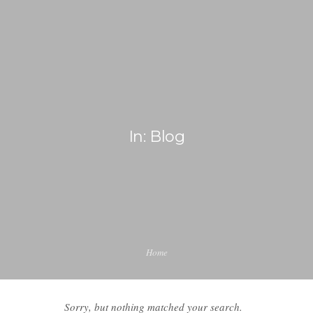
+381 60 38 66 451
office@internship-in-usa.com
AMERICAN DREAM
ABOUT US
In: Blog
INTERNSHIP AND TRAINING PROGRAM
WORK AND TRAVEL
BLOG
Home
CONTACT US
Sorry, but nothing matched your search.