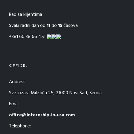
Rad sa klijentima
Svaki radni dan od
11
do
15
časova
+381 60 38 66 451
OFFICE:
Address:
Svetozara Miletića 25, 21000 Novi Sad, Serbia
Email:
office@internship-in-usa.com
Telephone: